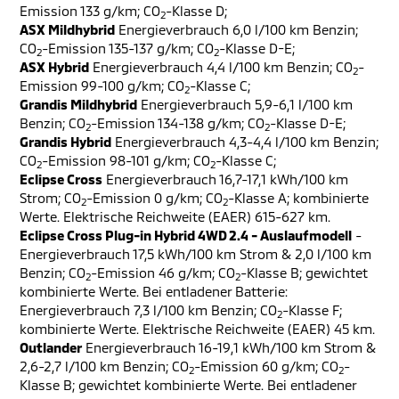
Emission 133 g/km; CO
-Klasse D;
2
ASX Mildhybrid
Energieverbrauch 6,0 l/100 km Benzin;
CO
-Emission 135-137 g/km; CO
-Klasse D-E;
2
2
ASX Hybrid
Energieverbrauch 4,4 l/100 km Benzin; CO
-
2
Emission 99-100 g/km; CO
-Klasse C;
2
Grandis Mildhybrid
Energieverbrauch 5,9-6,1 l/100 km
Benzin; CO
-Emission 134-138 g/km; CO
-Klasse D-E;
2
2
Grandis Hybrid
Energieverbrauch 4,3-4,4 l/100 km Benzin;
CO
-Emission 98-101 g/km; CO
-Klasse C;
2
2
Eclipse Cross
Energieverbrauch 16,7-17,1 kWh/100 km
Strom; CO
-Emission 0 g/km; CO
-Klasse A; kombinierte
2
2
Werte. Elektrische Reichweite (EAER) 615-627 km.
Eclipse Cross Plug-in Hybrid 4WD 2.4 - Auslaufmodell
-
Energieverbrauch 17,5 kWh/100 km Strom & 2,0 l/100 km
Benzin; CO
-Emission 46 g/km; CO
-Klasse B; gewichtet
2
2
kombinierte Werte. Bei entladener Batterie:
Energieverbrauch 7,3 l/100 km Benzin; CO
-Klasse F;
2
kombinierte Werte. Elektrische Reichweite (EAER) 45 km.
Outlander
Energieverbrauch 16-19,1 kWh/100 km Strom &
2,6-2,7 l/100 km Benzin; CO
-Emission 60 g/km; CO
-
2
2
Klasse B; gewichtet kombinierte Werte. Bei entladener