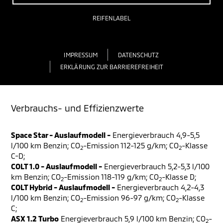
REIFENLABEL
IMPRESSUM
DATENSCHUTZ
ERKLÄRUNG ZUR BARRIEREFREIHEIT
Verbrauchs- und Effizienzwerte
Space Star - Auslaufmodell -
Energieverbrauch 4,9-5,5
l/100 km Benzin; CO
-Emission 112-125 g/km; CO
-Klasse
2
2
C-D;
COLT 1.0 - Auslaufmodell -
Energieverbrauch 5,2-5,3 l/100
km Benzin; CO
-Emission 118-119 g/km; CO
-Klasse D;
2
2
COLT Hybrid - Auslaufmodell -
Energieverbrauch 4,2-4,3
l/100 km Benzin; CO
-Emission 96-97 g/km; CO
-Klasse
2
2
C;
ASX 1.2 Turbo
Energieverbrauch 5,9 l/100 km Benzin; CO
-
2