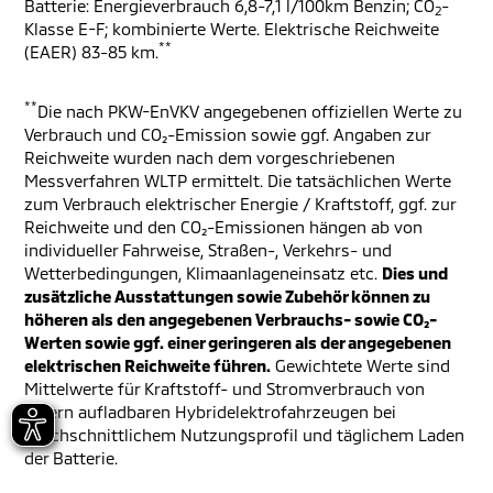
Batterie: Energieverbrauch 6,8-7,1 l/100km Benzin; CO
-
2
Klasse E-F; kombinierte Werte. Elektrische Reichweite
**
(EAER) 83-85 km.
**
Die nach PKW-EnVKV angegebenen offiziellen Werte zu
Verbrauch und CO₂-Emission sowie ggf. Angaben zur
Reichweite wurden nach dem vorgeschriebenen
Messverfahren WLTP ermittelt. Die tatsächlichen Werte
zum Verbrauch elektrischer Energie / Kraftstoff, ggf. zur
Reichweite und den CO₂-Emissionen hängen ab von
individueller Fahrweise, Straßen-, Verkehrs- und
Wetterbedingungen, Klimaanlageneinsatz etc.
Dies und
zusätzliche Ausstattungen sowie Zubehör können zu
höheren als den angegebenen Verbrauchs- sowie CO₂-
Werten sowie ggf. einer geringeren als der angegebenen
elektrischen Reichweite führen.
Gewichtete Werte sind
Mittelwerte für Kraftstoff- und Stromverbrauch von
extern aufladbaren Hybridelektrofahrzeugen bei
durchschnittlichem Nutzungsprofil und täglichem Laden
der Batterie.