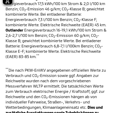
Energieverbrauch 17,5 kWh/100 km Strom & 2,0 l/100 km
Benzin; CO
-Emission 46 g/km; CO
-Klasse B; gewichtet
2
2
kombinierte Werte. Bei entladener Batterie:
Energieverbrauch 7,3 l/100 km Benzin; CO
-Klasse F;
2
kombinierte Werte. Elektrische Reichweite (EAER) 45 km.
Outlander
Energieverbrauch 16-19,1 kWh/100 km Strom &
2,6-2,7 l/100 km Benzin; CO
-Emission 60 g/km; CO
-
2
2
Klasse B; gewichtet kombinierte Werte. Bei entladener
Batterie: Energieverbrauch 6,8-7,1 l/100km Benzin; CO
-
2
Klasse E-F; kombinierte Werte. Elektrische Reichweite
**
(EAER) 83-85 km.
**
Die nach PKW-EnVKV angegebenen offiziellen Werte zu
Verbrauch und CO₂-Emission sowie ggf. Angaben zur
Reichweite wurden nach dem vorgeschriebenen
Messverfahren WLTP ermittelt. Die tatsächlichen Werte
zum Verbrauch elektrischer Energie / Kraftstoff, ggf. zur
Reichweite und den CO₂-Emissionen hängen ab von
individueller Fahrweise, Straßen-, Verkehrs- und
Wetterbedingungen, Klimaanlageneinsatz etc.
Dies und
zusätzliche Ausstattungen sowie Zubehör können zu