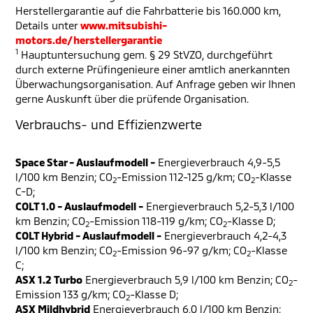
Herstellergarantie auf die Fahrbatterie bis 160.000 km,
Details unter
www.mitsubishi-
motors.de/herstellergarantie
1
Hauptuntersuchung gem. § 29 StVZO, durchgeführt
durch externe Prüfingenieure einer amtlich anerkannten
Überwachungsorganisation. Auf Anfrage geben wir Ihnen
gerne Auskunft über die prüfende Organisation.
Verbrauchs- und Effizienzwerte
Space Star - Auslaufmodell -
Energieverbrauch 4,9-5,5
l/100 km Benzin; CO
-Emission 112-125 g/km; CO
-Klasse
2
2
C-D;
COLT 1.0 - Auslaufmodell -
Energieverbrauch 5,2-5,3 l/100
km Benzin; CO
-Emission 118-119 g/km; CO
-Klasse D;
2
2
COLT Hybrid - Auslaufmodell -
Energieverbrauch 4,2-4,3
l/100 km Benzin; CO
-Emission 96-97 g/km; CO
-Klasse
2
2
C;
ASX 1.2 Turbo
Energieverbrauch 5,9 l/100 km Benzin; CO
-
2
Emission 133 g/km; CO
-Klasse D;
2
ASX Mildhybrid
Energieverbrauch 6,0 l/100 km Benzin;