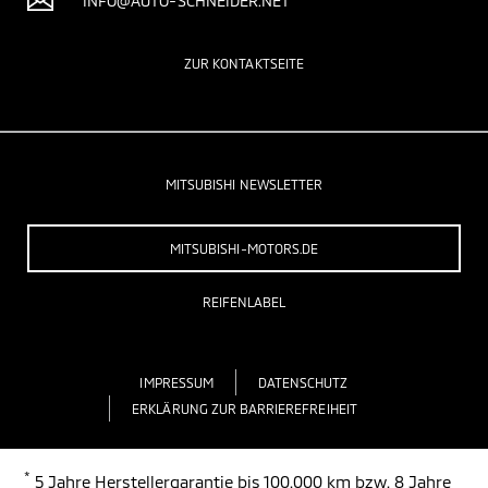
INFO@AUTO-SCHNEIDER.NET
ZUR KONTAKTSEITE
MITSUBISHI NEWSLETTER
MITSUBISHI-MOTORS.DE
REIFENLABEL
IMPRESSUM
DATENSCHUTZ
ERKLÄRUNG ZUR BARRIEREFREIHEIT
*
5 Jahre Herstellergarantie bis 100.000 km bzw. 8 Jahre