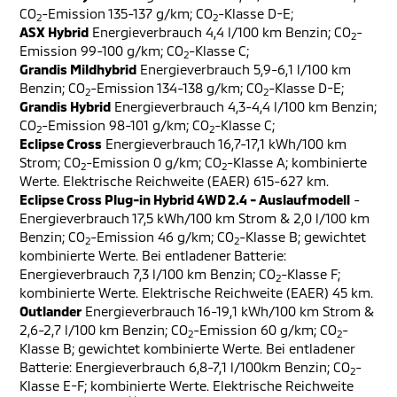
CO
-Emission 135-137 g/km; CO
-Klasse D-E;
2
2
ASX Hybrid
Energieverbrauch 4,4 l/100 km Benzin; CO
-
2
Emission 99-100 g/km; CO
-Klasse C;
2
Grandis Mildhybrid
Energieverbrauch 5,9-6,1 l/100 km
Benzin; CO
-Emission 134-138 g/km; CO
-Klasse D-E;
2
2
Grandis Hybrid
Energieverbrauch 4,3-4,4 l/100 km Benzin;
CO
-Emission 98-101 g/km; CO
-Klasse C;
2
2
Eclipse Cross
Energieverbrauch 16,7-17,1 kWh/100 km
Strom; CO
-Emission 0 g/km; CO
-Klasse A; kombinierte
2
2
Werte. Elektrische Reichweite (EAER) 615-627 km.
Eclipse Cross Plug-in Hybrid 4WD 2.4 - Auslaufmodell
-
Energieverbrauch 17,5 kWh/100 km Strom & 2,0 l/100 km
Benzin; CO
-Emission 46 g/km; CO
-Klasse B; gewichtet
2
2
kombinierte Werte. Bei entladener Batterie:
Energieverbrauch 7,3 l/100 km Benzin; CO
-Klasse F;
2
kombinierte Werte. Elektrische Reichweite (EAER) 45 km.
Outlander
Energieverbrauch 16-19,1 kWh/100 km Strom &
2,6-2,7 l/100 km Benzin; CO
-Emission 60 g/km; CO
-
2
2
Klasse B; gewichtet kombinierte Werte. Bei entladener
Batterie: Energieverbrauch 6,8-7,1 l/100km Benzin; CO
-
2
Klasse E-F; kombinierte Werte. Elektrische Reichweite