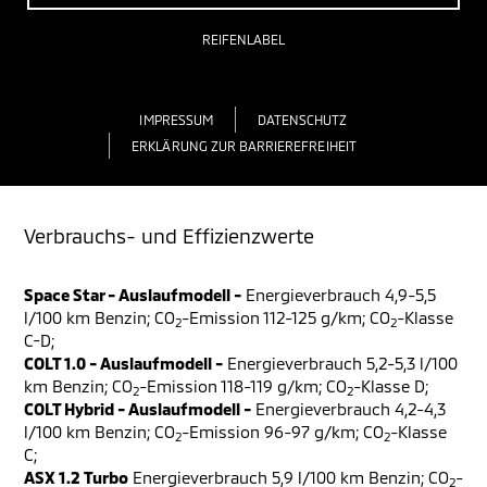
REIFENLABEL
IMPRESSUM
DATENSCHUTZ
ERKLÄRUNG ZUR BARRIEREFREIHEIT
Verbrauchs- und Effizienzwerte
Space Star - Auslaufmodell -
Energieverbrauch 4,9-5,5
l/100 km Benzin; CO
-Emission 112-125 g/km; CO
-Klasse
2
2
C-D;
COLT 1.0 - Auslaufmodell -
Energieverbrauch 5,2-5,3 l/100
km Benzin; CO
-Emission 118-119 g/km; CO
-Klasse D;
2
2
COLT Hybrid - Auslaufmodell -
Energieverbrauch 4,2-4,3
l/100 km Benzin; CO
-Emission 96-97 g/km; CO
-Klasse
2
2
C;
ASX 1.2 Turbo
Energieverbrauch 5,9 l/100 km Benzin; CO
-
2