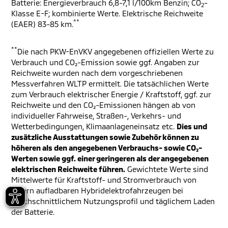
Batterie: Energieverbrauch 6,8-7,1 l/100km Benzin; CO
-
2
Klasse E-F; kombinierte Werte. Elektrische Reichweite
**
(EAER) 83-85 km.
**
Die nach PKW-EnVKV angegebenen offiziellen Werte zu
Verbrauch und CO₂-Emission sowie ggf. Angaben zur
Reichweite wurden nach dem vorgeschriebenen
Messverfahren WLTP ermittelt. Die tatsächlichen Werte
zum Verbrauch elektrischer Energie / Kraftstoff, ggf. zur
Reichweite und den CO₂-Emissionen hängen ab von
individueller Fahrweise, Straßen-, Verkehrs- und
Wetterbedingungen, Klimaanlageneinsatz etc.
Dies und
zusätzliche Ausstattungen sowie Zubehör können zu
höheren als den angegebenen Verbrauchs- sowie CO₂-
Werten sowie ggf. einer geringeren als der angegebenen
elektrischen Reichweite führen.
Gewichtete Werte sind
Mittelwerte für Kraftstoff- und Stromverbrauch von
extern aufladbaren Hybridelektrofahrzeugen bei
durchschnittlichem Nutzungsprofil und täglichem Laden
der Batterie.