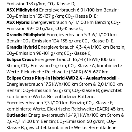
Emission 133 g/km; CO
-Klasse D;
2
ASX Mildhybrid
Energieverbrauch 6,0 l/100 km Benzin;
CO
-Emission 135-137 g/km; CO
-Klasse D-E;
2
2
ASX Hybrid
Energieverbrauch 4,4 l/100 km Benzin; CO
-
2
Emission 99-100 g/km; CO
-Klasse C;
2
Grandis Mildhybrid
Energieverbrauch 5,9-6,1 l/100 km
Benzin; CO
-Emission 134-138 g/km; CO
-Klasse D-E;
2
2
Grandis Hybrid
Energieverbrauch 4,3-4,4 l/100 km Benzin;
CO
-Emission 98-101 g/km; CO
-Klasse C;
2
2
Eclipse Cross
Energieverbrauch 16,7-17,1 kWh/100 km
Strom; CO
-Emission 0 g/km; CO
-Klasse A; kombinierte
2
2
Werte. Elektrische Reichweite (EAER) 615-627 km.
Eclipse Cross Plug-in Hybrid 4WD 2.4 - Auslaufmodell
-
Energieverbrauch 17,5 kWh/100 km Strom & 2,0 l/100 km
Benzin; CO
-Emission 46 g/km; CO
-Klasse B; gewichtet
2
2
kombinierte Werte. Bei entladener Batterie:
Energieverbrauch 7,3 l/100 km Benzin; CO
-Klasse F;
2
kombinierte Werte. Elektrische Reichweite (EAER) 45 km.
Outlander
Energieverbrauch 16-19,1 kWh/100 km Strom &
2,6-2,7 l/100 km Benzin; CO
-Emission 60 g/km; CO
-
2
2
Klasse B; gewichtet kombinierte Werte. Bei entladener