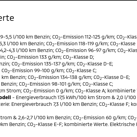
erte
9-5,5 l/100 km Benzin; CO
-Emission 112-125 g/km; CO
-Klas
2
2
,3 l/100 km Benzin; CO
-Emission 118-119 g/km; CO
-Klasse 
2
2
,2-4,3 l/100 km Benzin; CO
-Emission 96-97 g/km; CO
-Klas
2
2
in; CO
-Emission 133 g/km; CO
-Klasse D;
2
2
nzin; CO
-Emission 135-137 g/km; CO
-Klasse D-E;
2
2
; CO
-Emission 99-100 g/km; CO
-Klasse C;
2
2
0 km Benzin; CO
-Emission 134-138 g/km; CO
-Klasse D-E;
2
2
 Benzin; CO
-Emission 98-101 g/km; CO
-Klasse C;
2
2
 km Strom; CO
-Emission 0 g/km; CO
-Klasse A; kombinierte 
2
2
odell
- Energieverbrauch 17,5 kWh/100 km Strom & 2,0 l/100
erie: Energieverbrauch 7,3 l/100 km Benzin; CO
-Klasse F; k
2
trom & 2,6-2,7 l/100 km Benzin; CO
-Emission 60 g/km; CO
2
2
00km Benzin; CO
-Klasse E-F; kombinierte Werte. Elektrische
2